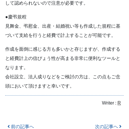
して認められないので注意が必要です。
●慶弔規程
見舞金、弔慰金、出産・結婚祝い等も作成した規程に基
づいて支給を行うと経費で計上することが可能です。
作成を面倒に感じる方も多いかと存じますが、作成する
と経費計上の信ぴょう性が高まる非常に便利なツールと
なります。
会社設立、法人成りなどをご検討の方は、この点もご念
頭において頂けますと幸いです。
Writer :
R
Post navigation
前の記事へ
次の記事へ